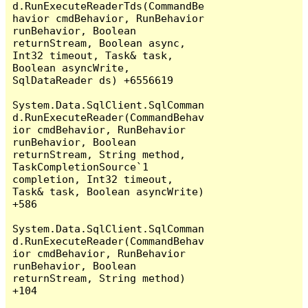
d.RunExecuteReaderTds(CommandBe
havior cmdBehavior, RunBehavior 
runBehavior, Boolean 
returnStream, Boolean async, 
Int32 timeout, Task& task, 
Boolean asyncWrite, 
SqlDataReader ds) +6556619

System.Data.SqlClient.SqlComman
d.RunExecuteReader(CommandBehav
ior cmdBehavior, RunBehavior 
runBehavior, Boolean 
returnStream, String method, 
TaskCompletionSource`1 
completion, Int32 timeout, 
Task& task, Boolean asyncWrite) 
+586

System.Data.SqlClient.SqlComman
d.RunExecuteReader(CommandBehav
ior cmdBehavior, RunBehavior 
runBehavior, Boolean 
returnStream, String method) 
+104
