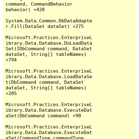
command, CommandBehavior 
behavior) +420

System.Data.Common.DbDataAdapte
r.Fill(DataSet dataSet) +275

Microsoft.Practices.EnterpriseL
ibrary.Data.Database.DoLoadData
Set(IDbCommand command, DataSet 
dataSet, String[] tableNames) 
+794

Microsoft.Practices.EnterpriseL
ibrary.Data.Database.LoadDataSe
t(DbCommand command, DataSet 
dataSet, String[] tableNames) 
+205

Microsoft.Practices.EnterpriseL
ibrary.Data.Database.ExecuteDat
aSet(DbCommand command) +90

Microsoft.Practices.EnterpriseL
ibrary.Data.Database.ExecuteDat
aSet(CommandType commandType, 