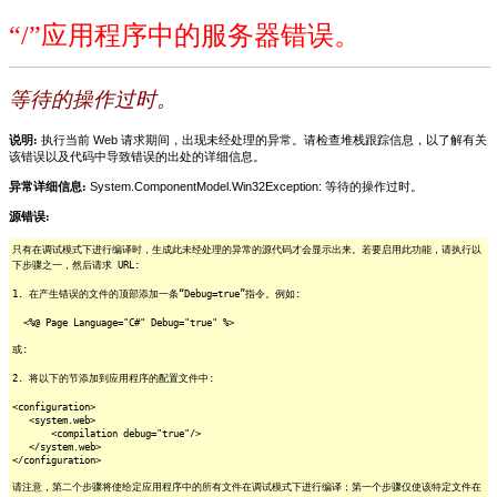
“/”应用程序中的服务器错误。
等待的操作过时。
说明:
执行当前 Web 请求期间，出现未经处理的异常。请检查堆栈跟踪信息，以了解有关
该错误以及代码中导致错误的出处的详细信息。
异常详细信息:
System.ComponentModel.Win32Exception: 等待的操作过时。
源错误:
只有在调试模式下进行编译时，生成此未经处理的异常的源代码才会显示出来。若要启用此功能，请执行以
下步骤之一，然后请求 URL:
1. 在产生错误的文件的顶部添加一条“Debug=true”指令。例如:
<%@ Page Language="C#" Debug="true" %>
或:
2. 将以下的节添加到应用程序的配置文件中:
<configuration>
<system.web>
<compilation debug="true"/>
</system.web>
</configuration>
请注意，第二个步骤将使给定应用程序中的所有文件在调试模式下进行编译；第一个步骤仅使该特定文件在