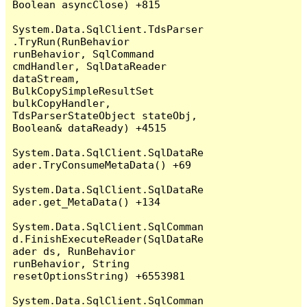
Boolean asyncClose) +815

System.Data.SqlClient.TdsParser
.TryRun(RunBehavior 
runBehavior, SqlCommand 
cmdHandler, SqlDataReader 
dataStream, 
BulkCopySimpleResultSet 
bulkCopyHandler, 
TdsParserStateObject stateObj, 
Boolean& dataReady) +4515

System.Data.SqlClient.SqlDataRe
ader.TryConsumeMetaData() +69

System.Data.SqlClient.SqlDataRe
ader.get_MetaData() +134

System.Data.SqlClient.SqlComman
d.FinishExecuteReader(SqlDataRe
ader ds, RunBehavior 
runBehavior, String 
resetOptionsString) +6553981

System.Data.SqlClient.SqlComman