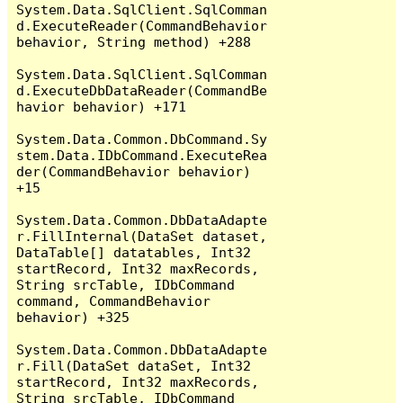
System.Data.SqlClient.SqlComman
d.ExecuteReader(CommandBehavior 
behavior, String method) +288

System.Data.SqlClient.SqlComman
d.ExecuteDbDataReader(CommandBe
havior behavior) +171

System.Data.Common.DbCommand.Sy
stem.Data.IDbCommand.ExecuteRea
der(CommandBehavior behavior) 
+15

System.Data.Common.DbDataAdapte
r.FillInternal(DataSet dataset, 
DataTable[] datatables, Int32 
startRecord, Int32 maxRecords, 
String srcTable, IDbCommand 
command, CommandBehavior 
behavior) +325

System.Data.Common.DbDataAdapte
r.Fill(DataSet dataSet, Int32 
startRecord, Int32 maxRecords, 
String srcTable, IDbCommand 