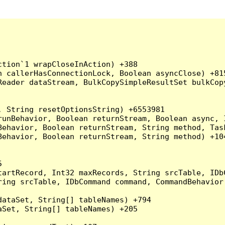
tion`1 wrapCloseInAction) +388

 callerHasConnectionLock, Boolean asyncClose) +815
Reader dataStream, BulkCopySimpleResultSet bulkCop
 String resetOptionsString) +6553981

runBehavior, Boolean returnStream, Boolean async, 
Behavior, Boolean returnStream, String method, Tas
ehavior, Boolean returnStream, String method) +104


artRecord, Int32 maxRecords, String srcTable, IDbC
ing srcTable, IDbCommand command, CommandBehavior 
ataSet, String[] tableNames) +794

Set, String[] tableNames) +205
