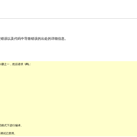
关该错误以及代码中导致错误的出处的详细信息。
之一，然后请求 URL:
试模式下进行编译。
序调试已禁用。