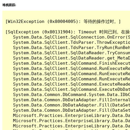
堆栈跟踪:
[Win32Exception (0x80004005): 等待的操作过时。]

[SqlException (0x80131904): Timeout 时间
   System.Data.SqlClient.SqlConnection.OnError(S
   System.Data.SqlClient.TdsParser.ThrowExceptio
   System.Data.SqlClient.TdsParser.TryRun(RunBe
   System.Data.SqlClient.SqlDataReader.TryConsum
   System.Data.SqlClient.SqlDataReader.get_MetaD
   System.Data.SqlClient.SqlCommand.FinishExecut
   System.Data.SqlClient.SqlCommand.RunExecuteR
   System.Data.SqlClient.SqlCommand.RunExecuteR
   System.Data.SqlClient.SqlCommand.RunExecuteRe
   System.Data.SqlClient.SqlCommand.ExecuteReade
   System.Data.SqlClient.SqlCommand.ExecuteDbDat
   System.Data.Common.DbCommand.System.Data.IDbC
   System.Data.Common.DbDataAdapter.FillInterna
   System.Data.Common.DbDataAdapter.Fill(DataSet
   System.Data.Common.DbDataAdapter.Fill(DataSet
   Microsoft.Practices.EnterpriseLibrary.Data.Da
   Microsoft.Practices.EnterpriseLibrary.Data.Da
   Microsoft.Practices.EnterpriseLibrary.Data.Da