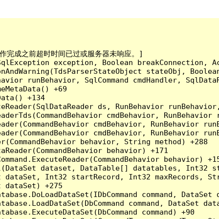
已到。在操作完成之前超时时间已过或服务器未响应。]

qlException exception, Boolean breakConnection, Ac
nAndWarning(TdsParserStateObject stateObj, Boolean
havior runBehavior, SqlCommand cmdHandler, SqlData
eMetaData() +69

ata() +134

eReader(SqlDataReader ds, RunBehavior runBehavior,
eaderTds(CommandBehavior cmdBehavior, RunBehavior 
eader(CommandBehavior cmdBehavior, RunBehavior run
ader(CommandBehavior cmdBehavior, RunBehavior runB
r(CommandBehavior behavior, String method) +288

aReader(CommandBehavior behavior) +171

ommand.ExecuteReader(CommandBehavior behavior) +15
l(DataSet dataset, DataTable[] datatables, Int32 st
 dataSet, Int32 startRecord, Int32 maxRecords, Str
 dataSet) +275

tabase.DoLoadDataSet(IDbCommand command, DataSet d
tabase.LoadDataSet(DbCommand command, DataSet data
tabase.ExecuteDataSet(DbCommand command) +90
