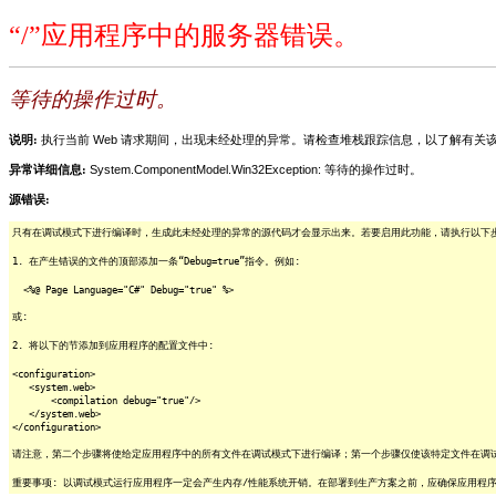
“/”应用程序中的服务器错误。
等待的操作过时。
说明:
执行当前 Web 请求期间，出现未经处理的异常。请检查堆栈跟踪信息，以了解有
异常详细信息:
System.ComponentModel.Win32Exception: 等待的操作过时。
源错误:
只有在调试模式下进行编译时，生成此未经处理的异常的源代码才会显示出来。若要启用此功能，请执行以下步骤
1. 在产生错误的文件的顶部添加一条“Debug=true”指令。例如:
<%@ Page Language="C#" Debug="true" %>
或:
2. 将以下的节添加到应用程序的配置文件中:
<configuration>
<system.web>
<compilation debug="true"/>
</system.web>
</configuration>
请注意，第二个步骤将使给定应用程序中的所有文件在调试模式下进行编译；第一个步骤仅使该特定文件在调
重要事项: 以调试模式运行应用程序一定会产生内存/性能系统开销。在部署到生产方案之前，应确保应用程