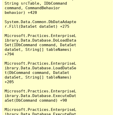
String srcTable, IDbCommand 
command, CommandBehavior 
behavior) +420

System.Data.Common.DbDataAdapte
r.Fill(DataSet dataSet) +275

Microsoft.Practices.EnterpriseL
ibrary.Data.Database.DoLoadData
Set(IDbCommand command, DataSet 
dataSet, String[] tableNames) 
+794

Microsoft.Practices.EnterpriseL
ibrary.Data.Database.LoadDataSe
t(DbCommand command, DataSet 
dataSet, String[] tableNames) 
+205

Microsoft.Practices.EnterpriseL
ibrary.Data.Database.ExecuteDat
aSet(DbCommand command) +90

Microsoft.Practices.EnterpriseL
ibrary.Data.Database.ExecuteDat