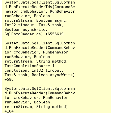
System.Data.SqlClient.SqlComman
d.RunExecuteReaderTds(CommandBe
havior cmdBehavior, RunBehavior 
runBehavior, Boolean 
returnStream, Boolean async, 
Int32 timeout, Task& task, 
Boolean asyncWrite, 
SqlDataReader ds) +6556619

System.Data.SqlClient.SqlComman
d.RunExecuteReader(CommandBehav
ior cmdBehavior, RunBehavior 
runBehavior, Boolean 
returnStream, String method, 
TaskCompletionSource`1 
completion, Int32 timeout, 
Task& task, Boolean asyncWrite) 
+586

System.Data.SqlClient.SqlComman
d.RunExecuteReader(CommandBehav
ior cmdBehavior, RunBehavior 
runBehavior, Boolean 
returnStream, String method) 
+104
