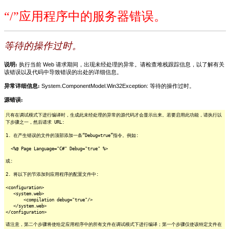
“/”应用程序中的服务器错误。
等待的操作过时。
说明:
执行当前 Web 请求期间，出现未经处理的异常。请检查堆栈跟踪信息，以了解有关
该错误以及代码中导致错误的出处的详细信息。
异常详细信息:
System.ComponentModel.Win32Exception: 等待的操作过时。
源错误:
只有在调试模式下进行编译时，生成此未经处理的异常的源代码才会显示出来。若要启用此功能，请执行以
下步骤之一，然后请求 URL:
1. 在产生错误的文件的顶部添加一条“Debug=true”指令。例如:
<%@ Page Language="C#" Debug="true" %>
或:
2. 将以下的节添加到应用程序的配置文件中:
<configuration>
<system.web>
<compilation debug="true"/>
</system.web>
</configuration>
请注意，第二个步骤将使给定应用程序中的所有文件在调试模式下进行编译；第一个步骤仅使该特定文件在