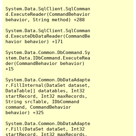
System.Data.SqlClient.SqlComman
d.ExecuteReader(CommandBehavior 
behavior, String method) +288

System.Data.SqlClient.SqlComman
d.ExecuteDbDataReader(CommandBe
havior behavior) +171

System.Data.Common.DbCommand.Sy
stem.Data.IDbCommand.ExecuteRea
der(CommandBehavior behavior) 
+15

System.Data.Common.DbDataAdapte
r.FillInternal(DataSet dataset, 
DataTable[] datatables, Int32 
startRecord, Int32 maxRecords, 
String srcTable, IDbCommand 
command, CommandBehavior 
behavior) +325

System.Data.Common.DbDataAdapte
r.Fill(DataSet dataSet, Int32 
startRecord, Int32 maxRecords, 