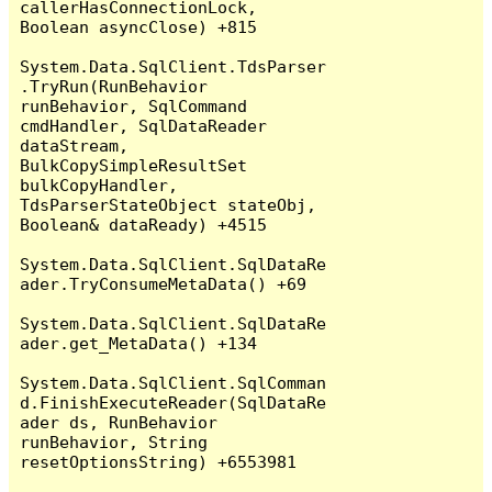
callerHasConnectionLock, 
Boolean asyncClose) +815

System.Data.SqlClient.TdsParser
.TryRun(RunBehavior 
runBehavior, SqlCommand 
cmdHandler, SqlDataReader 
dataStream, 
BulkCopySimpleResultSet 
bulkCopyHandler, 
TdsParserStateObject stateObj, 
Boolean& dataReady) +4515

System.Data.SqlClient.SqlDataRe
ader.TryConsumeMetaData() +69

System.Data.SqlClient.SqlDataRe
ader.get_MetaData() +134

System.Data.SqlClient.SqlComman
d.FinishExecuteReader(SqlDataRe
ader ds, RunBehavior 
runBehavior, String 
resetOptionsString) +6553981
