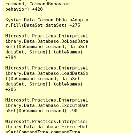
command, CommandBehavior 
behavior) +420

System.Data.Common.DbDataAdapte
r.Fill(DataSet dataSet) +275

Microsoft.Practices.EnterpriseL
ibrary.Data.Database.DoLoadData
Set(IDbCommand command, DataSet 
dataSet, String[] tableNames) 
+794

Microsoft.Practices.EnterpriseL
ibrary.Data.Database.LoadDataSe
t(DbCommand command, DataSet 
dataSet, String[] tableNames) 
+205

Microsoft.Practices.EnterpriseL
ibrary.Data.Database.ExecuteDat
aSet(DbCommand command) +90

Microsoft.Practices.EnterpriseL
ibrary.Data.Database.ExecuteDat
aSet(CommandType commandType, 