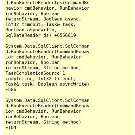
d.RunExecuteReaderTds(CommandBe
havior cmdBehavior, RunBehavior 
runBehavior, Boolean 
returnStream, Boolean async, 
Int32 timeout, Task& task, 
Boolean asyncWrite, 
SqlDataReader ds) +6556619

System.Data.SqlClient.SqlComman
d.RunExecuteReader(CommandBehav
ior cmdBehavior, RunBehavior 
runBehavior, Boolean 
returnStream, String method, 
TaskCompletionSource`1 
completion, Int32 timeout, 
Task& task, Boolean asyncWrite) 
+586

System.Data.SqlClient.SqlComman
d.RunExecuteReader(CommandBehav
ior cmdBehavior, RunBehavior 
runBehavior, Boolean 
returnStream, String method) 
+104
