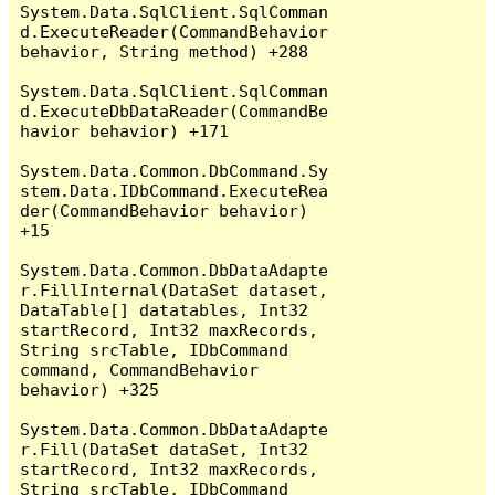
System.Data.SqlClient.SqlComman
d.ExecuteReader(CommandBehavior 
behavior, String method) +288

System.Data.SqlClient.SqlComman
d.ExecuteDbDataReader(CommandBe
havior behavior) +171

System.Data.Common.DbCommand.Sy
stem.Data.IDbCommand.ExecuteRea
der(CommandBehavior behavior) 
+15

System.Data.Common.DbDataAdapte
r.FillInternal(DataSet dataset, 
DataTable[] datatables, Int32 
startRecord, Int32 maxRecords, 
String srcTable, IDbCommand 
command, CommandBehavior 
behavior) +325

System.Data.Common.DbDataAdapte
r.Fill(DataSet dataSet, Int32 
startRecord, Int32 maxRecords, 
String srcTable, IDbCommand 