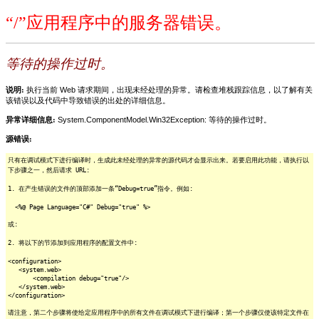
“/”应用程序中的服务器错误。
等待的操作过时。
说明:
执行当前 Web 请求期间，出现未经处理的异常。请检查堆栈跟踪信息，以了解有关
该错误以及代码中导致错误的出处的详细信息。
异常详细信息:
System.ComponentModel.Win32Exception: 等待的操作过时。
源错误:
只有在调试模式下进行编译时，生成此未经处理的异常的源代码才会显示出来。若要启用此功能，请执行以
下步骤之一，然后请求 URL:
1. 在产生错误的文件的顶部添加一条“Debug=true”指令。例如:
<%@ Page Language="C#" Debug="true" %>
或:
2. 将以下的节添加到应用程序的配置文件中:
<configuration>
<system.web>
<compilation debug="true"/>
</system.web>
</configuration>
请注意，第二个步骤将使给定应用程序中的所有文件在调试模式下进行编译；第一个步骤仅使该特定文件在