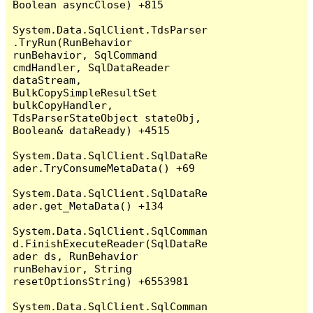
Boolean asyncClose) +815

System.Data.SqlClient.TdsParser
.TryRun(RunBehavior 
runBehavior, SqlCommand 
cmdHandler, SqlDataReader 
dataStream, 
BulkCopySimpleResultSet 
bulkCopyHandler, 
TdsParserStateObject stateObj, 
Boolean& dataReady) +4515

System.Data.SqlClient.SqlDataRe
ader.TryConsumeMetaData() +69

System.Data.SqlClient.SqlDataRe
ader.get_MetaData() +134

System.Data.SqlClient.SqlComman
d.FinishExecuteReader(SqlDataRe
ader ds, RunBehavior 
runBehavior, String 
resetOptionsString) +6553981

System.Data.SqlClient.SqlComman