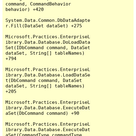
command, CommandBehavior 
behavior) +420

System.Data.Common.DbDataAdapte
r.Fill(DataSet dataSet) +275

Microsoft.Practices.EnterpriseL
ibrary.Data.Database.DoLoadData
Set(IDbCommand command, DataSet 
dataSet, String[] tableNames) 
+794

Microsoft.Practices.EnterpriseL
ibrary.Data.Database.LoadDataSe
t(DbCommand command, DataSet 
dataSet, String[] tableNames) 
+205

Microsoft.Practices.EnterpriseL
ibrary.Data.Database.ExecuteDat
aSet(DbCommand command) +90

Microsoft.Practices.EnterpriseL
ibrary.Data.Database.ExecuteDat
aSet(CommandType commandType, 