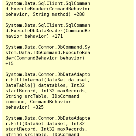
System.Data.SqlClient.SqlComman
d.ExecuteReader(CommandBehavior 
behavior, String method) +288

System.Data.SqlClient.SqlComman
d.ExecuteDbDataReader(CommandBe
havior behavior) +171

System.Data.Common.DbCommand.Sy
stem.Data.IDbCommand.ExecuteRea
der(CommandBehavior behavior) 
+15

System.Data.Common.DbDataAdapte
r.FillInternal(DataSet dataset, 
DataTable[] datatables, Int32 
startRecord, Int32 maxRecords, 
String srcTable, IDbCommand 
command, CommandBehavior 
behavior) +325

System.Data.Common.DbDataAdapte
r.Fill(DataSet dataSet, Int32 
startRecord, Int32 maxRecords, 
String srcTable, IDbCommand 