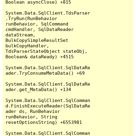
Boolean asyncClose) +815

System.Data.SqlClient.TdsParser
.TryRun(RunBehavior 
runBehavior, SqlCommand 
cmdHandler, SqlDataReader 
dataStream, 
BulkCopySimpleResultSet 
bulkCopyHandler, 
TdsParserStateObject stateObj, 
Boolean& dataReady) +4515

System.Data.SqlClient.SqlDataRe
ader.TryConsumeMetaData() +69

System.Data.SqlClient.SqlDataRe
ader.get_MetaData() +134

System.Data.SqlClient.SqlComman
d.FinishExecuteReader(SqlDataRe
ader ds, RunBehavior 
runBehavior, String 
resetOptionsString) +6553981

System.Data.SqlClient.SqlComman