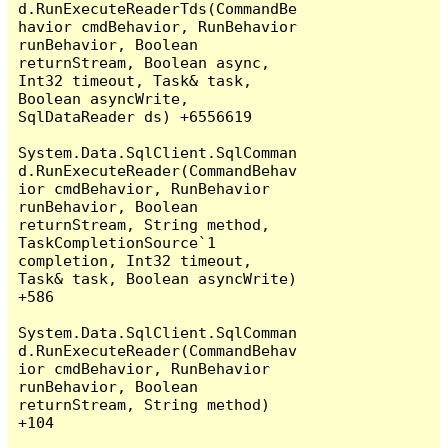
d.RunExecuteReaderTds(CommandBe
havior cmdBehavior, RunBehavior 
runBehavior, Boolean 
returnStream, Boolean async, 
Int32 timeout, Task& task, 
Boolean asyncWrite, 
SqlDataReader ds) +6556619

System.Data.SqlClient.SqlComman
d.RunExecuteReader(CommandBehav
ior cmdBehavior, RunBehavior 
runBehavior, Boolean 
returnStream, String method, 
TaskCompletionSource`1 
completion, Int32 timeout, 
Task& task, Boolean asyncWrite) 
+586

System.Data.SqlClient.SqlComman
d.RunExecuteReader(CommandBehav
ior cmdBehavior, RunBehavior 
runBehavior, Boolean 
returnStream, String method) 
+104
