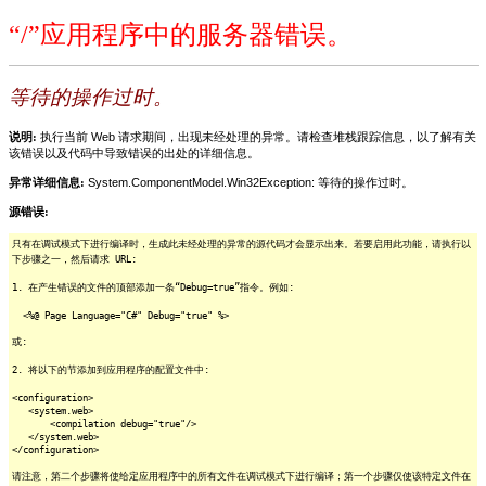
“/”应用程序中的服务器错误。
等待的操作过时。
说明:
执行当前 Web 请求期间，出现未经处理的异常。请检查堆栈跟踪信息，以了解有关
该错误以及代码中导致错误的出处的详细信息。
异常详细信息:
System.ComponentModel.Win32Exception: 等待的操作过时。
源错误:
只有在调试模式下进行编译时，生成此未经处理的异常的源代码才会显示出来。若要启用此功能，请执行以
下步骤之一，然后请求 URL:
1. 在产生错误的文件的顶部添加一条“Debug=true”指令。例如:
<%@ Page Language="C#" Debug="true" %>
或:
2. 将以下的节添加到应用程序的配置文件中:
<configuration>
<system.web>
<compilation debug="true"/>
</system.web>
</configuration>
请注意，第二个步骤将使给定应用程序中的所有文件在调试模式下进行编译；第一个步骤仅使该特定文件在