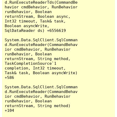
d.RunExecuteReaderTds(CommandBe
havior cmdBehavior, RunBehavior 
runBehavior, Boolean 
returnStream, Boolean async, 
Int32 timeout, Task& task, 
Boolean asyncWrite, 
SqlDataReader ds) +6556619

System.Data.SqlClient.SqlComman
d.RunExecuteReader(CommandBehav
ior cmdBehavior, RunBehavior 
runBehavior, Boolean 
returnStream, String method, 
TaskCompletionSource`1 
completion, Int32 timeout, 
Task& task, Boolean asyncWrite) 
+586

System.Data.SqlClient.SqlComman
d.RunExecuteReader(CommandBehav
ior cmdBehavior, RunBehavior 
runBehavior, Boolean 
returnStream, String method) 
+104
