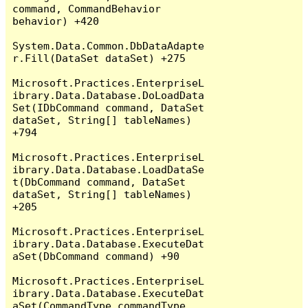
command, CommandBehavior 
behavior) +420

System.Data.Common.DbDataAdapte
r.Fill(DataSet dataSet) +275

Microsoft.Practices.EnterpriseL
ibrary.Data.Database.DoLoadData
Set(IDbCommand command, DataSet 
dataSet, String[] tableNames) 
+794

Microsoft.Practices.EnterpriseL
ibrary.Data.Database.LoadDataSe
t(DbCommand command, DataSet 
dataSet, String[] tableNames) 
+205

Microsoft.Practices.EnterpriseL
ibrary.Data.Database.ExecuteDat
aSet(DbCommand command) +90

Microsoft.Practices.EnterpriseL
ibrary.Data.Database.ExecuteDat
aSet(CommandType commandType, 