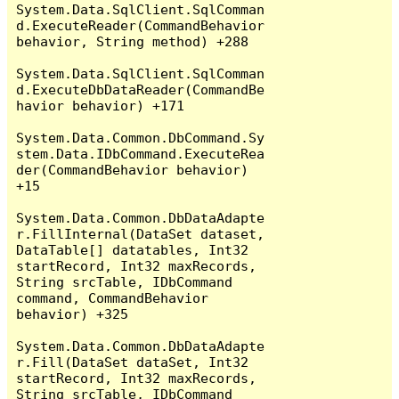
System.Data.SqlClient.SqlComman
d.ExecuteReader(CommandBehavior 
behavior, String method) +288

System.Data.SqlClient.SqlComman
d.ExecuteDbDataReader(CommandBe
havior behavior) +171

System.Data.Common.DbCommand.Sy
stem.Data.IDbCommand.ExecuteRea
der(CommandBehavior behavior) 
+15

System.Data.Common.DbDataAdapte
r.FillInternal(DataSet dataset, 
DataTable[] datatables, Int32 
startRecord, Int32 maxRecords, 
String srcTable, IDbCommand 
command, CommandBehavior 
behavior) +325

System.Data.Common.DbDataAdapte
r.Fill(DataSet dataSet, Int32 
startRecord, Int32 maxRecords, 
String srcTable, IDbCommand 