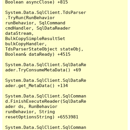
Boolean asyncClose) +815

System.Data.SqlClient.TdsParser
.TryRun(RunBehavior 
runBehavior, SqlCommand 
cmdHandler, SqlDataReader 
dataStream, 
BulkCopySimpleResultSet 
bulkCopyHandler, 
TdsParserStateObject stateObj, 
Boolean& dataReady) +4515

System.Data.SqlClient.SqlDataRe
ader.TryConsumeMetaData() +69

System.Data.SqlClient.SqlDataRe
ader.get_MetaData() +134

System.Data.SqlClient.SqlComman
d.FinishExecuteReader(SqlDataRe
ader ds, RunBehavior 
runBehavior, String 
resetOptionsString) +6553981

System.Data.SqlClient.SqlComman