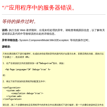
“/”应用程序中的服务器错误。
等待的操作过时。
说明:
执行当前 Web 请求期间，出现未经处理的异常。请检查堆栈跟踪信息，以了解有关
该错误以及代码中导致错误的出处的详细信息。
异常详细信息:
System.ComponentModel.Win32Exception: 等待的操作过时。
源错误:
只有在调试模式下进行编译时，生成此未经处理的异常的源代码才会显示出来。若要启用此功能，请执行以
下步骤之一，然后请求 URL:
1. 在产生错误的文件的顶部添加一条“Debug=true”指令。例如:
<%@ Page Language="C#" Debug="true" %>
或:
2. 将以下的节添加到应用程序的配置文件中:
<configuration>
<system.web>
<compilation debug="true"/>
</system.web>
</configuration>
请注意，第二个步骤将使给定应用程序中的所有文件在调试模式下进行编译；第一个步骤仅使该特定文件在