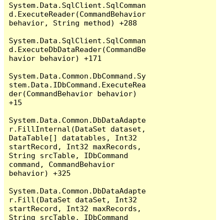
System.Data.SqlClient.SqlComman
d.ExecuteReader(CommandBehavior 
behavior, String method) +288

System.Data.SqlClient.SqlComman
d.ExecuteDbDataReader(CommandBe
havior behavior) +171

System.Data.Common.DbCommand.Sy
stem.Data.IDbCommand.ExecuteRea
der(CommandBehavior behavior) 
+15

System.Data.Common.DbDataAdapte
r.FillInternal(DataSet dataset, 
DataTable[] datatables, Int32 
startRecord, Int32 maxRecords, 
String srcTable, IDbCommand 
command, CommandBehavior 
behavior) +325

System.Data.Common.DbDataAdapte
r.Fill(DataSet dataSet, Int32 
startRecord, Int32 maxRecords, 
String srcTable, IDbCommand 