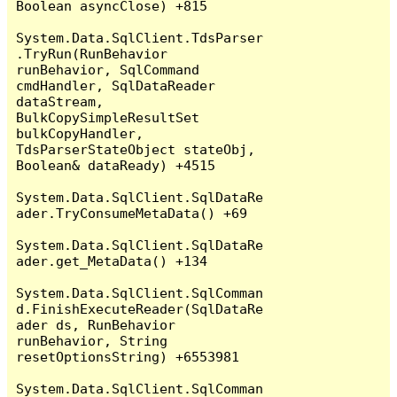
Boolean asyncClose) +815

System.Data.SqlClient.TdsParser
.TryRun(RunBehavior 
runBehavior, SqlCommand 
cmdHandler, SqlDataReader 
dataStream, 
BulkCopySimpleResultSet 
bulkCopyHandler, 
TdsParserStateObject stateObj, 
Boolean& dataReady) +4515

System.Data.SqlClient.SqlDataRe
ader.TryConsumeMetaData() +69

System.Data.SqlClient.SqlDataRe
ader.get_MetaData() +134

System.Data.SqlClient.SqlComman
d.FinishExecuteReader(SqlDataRe
ader ds, RunBehavior 
runBehavior, String 
resetOptionsString) +6553981

System.Data.SqlClient.SqlComman