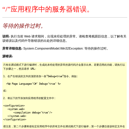
“/”应用程序中的服务器错误。
等待的操作过时。
说明:
执行当前 Web 请求期间，出现未经处理的异常。请检查堆栈跟踪信息，以了解有关
该错误以及代码中导致错误的出处的详细信息。
异常详细信息:
System.ComponentModel.Win32Exception: 等待的操作过时。
源错误:
只有在调试模式下进行编译时，生成此未经处理的异常的源代码才会显示出来。若要启用此功能，请执行以
下步骤之一，然后请求 URL:
1. 在产生错误的文件的顶部添加一条“Debug=true”指令。例如:
<%@ Page Language="C#" Debug="true" %>
或:
2. 将以下的节添加到应用程序的配置文件中:
<configuration>
<system.web>
<compilation debug="true"/>
</system.web>
</configuration>
请注意，第二个步骤将使给定应用程序中的所有文件在调试模式下进行编译；第一个步骤仅使该特定文件在