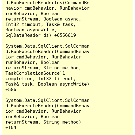
d.RunExecuteReaderTds(CommandBe
havior cmdBehavior, RunBehavior 
runBehavior, Boolean 
returnStream, Boolean async, 
Int32 timeout, Task& task, 
Boolean asyncWrite, 
SqlDataReader ds) +6556619

System.Data.SqlClient.SqlComman
d.RunExecuteReader(CommandBehav
ior cmdBehavior, RunBehavior 
runBehavior, Boolean 
returnStream, String method, 
TaskCompletionSource`1 
completion, Int32 timeout, 
Task& task, Boolean asyncWrite) 
+586

System.Data.SqlClient.SqlComman
d.RunExecuteReader(CommandBehav
ior cmdBehavior, RunBehavior 
runBehavior, Boolean 
returnStream, String method) 
+104
