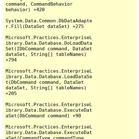
command, CommandBehavior 
behavior) +420

System.Data.Common.DbDataAdapte
r.Fill(DataSet dataSet) +275

Microsoft.Practices.EnterpriseL
ibrary.Data.Database.DoLoadData
Set(IDbCommand command, DataSet 
dataSet, String[] tableNames) 
+794

Microsoft.Practices.EnterpriseL
ibrary.Data.Database.LoadDataSe
t(DbCommand command, DataSet 
dataSet, String[] tableNames) 
+205

Microsoft.Practices.EnterpriseL
ibrary.Data.Database.ExecuteDat
aSet(DbCommand command) +90

Microsoft.Practices.EnterpriseL
ibrary.Data.Database.ExecuteDat
aSet(CommandType commandType, 