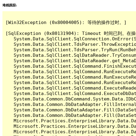
堆栈跟踪:
[Win32Exception (0x80004005): 等待的操作过时。]

[SqlException (0x80131904): Timeout 时间
   System.Data.SqlClient.SqlConnection.OnError(S
   System.Data.SqlClient.TdsParser.ThrowExceptio
   System.Data.SqlClient.TdsParser.TryRun(RunBe
   System.Data.SqlClient.SqlDataReader.TryConsum
   System.Data.SqlClient.SqlDataReader.get_MetaD
   System.Data.SqlClient.SqlCommand.FinishExecut
   System.Data.SqlClient.SqlCommand.RunExecuteR
   System.Data.SqlClient.SqlCommand.RunExecuteR
   System.Data.SqlClient.SqlCommand.RunExecuteRe
   System.Data.SqlClient.SqlCommand.ExecuteReade
   System.Data.SqlClient.SqlCommand.ExecuteDbDat
   System.Data.Common.DbCommand.System.Data.IDbC
   System.Data.Common.DbDataAdapter.FillInterna
   System.Data.Common.DbDataAdapter.Fill(DataSet
   System.Data.Common.DbDataAdapter.Fill(DataSet
   Microsoft.Practices.EnterpriseLibrary.Data.Da
   Microsoft.Practices.EnterpriseLibrary.Data.Da
   Microsoft.Practices.EnterpriseLibrary.Data.Da