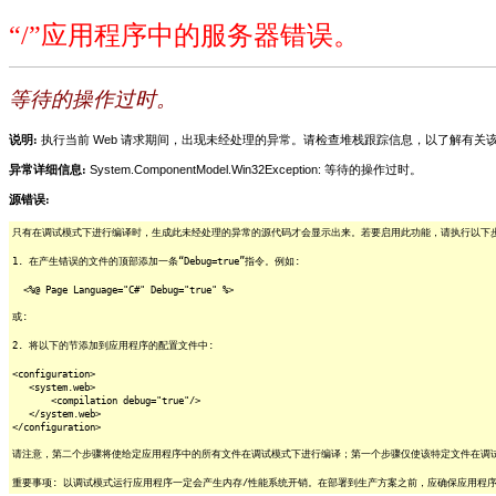
“/”应用程序中的服务器错误。
等待的操作过时。
说明:
执行当前 Web 请求期间，出现未经处理的异常。请检查堆栈跟踪信息，以了解有
异常详细信息:
System.ComponentModel.Win32Exception: 等待的操作过时。
源错误:
只有在调试模式下进行编译时，生成此未经处理的异常的源代码才会显示出来。若要启用此功能，请执行以下步骤
1. 在产生错误的文件的顶部添加一条“Debug=true”指令。例如:
<%@ Page Language="C#" Debug="true" %>
或:
2. 将以下的节添加到应用程序的配置文件中:
<configuration>
<system.web>
<compilation debug="true"/>
</system.web>
</configuration>
请注意，第二个步骤将使给定应用程序中的所有文件在调试模式下进行编译；第一个步骤仅使该特定文件在调
重要事项: 以调试模式运行应用程序一定会产生内存/性能系统开销。在部署到生产方案之前，应确保应用程