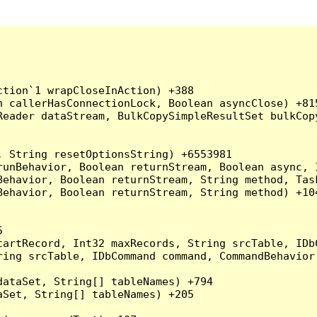
tion`1 wrapCloseInAction) +388

 callerHasConnectionLock, Boolean asyncClose) +815
Reader dataStream, BulkCopySimpleResultSet bulkCop
 String resetOptionsString) +6553981

runBehavior, Boolean returnStream, Boolean async, 
Behavior, Boolean returnStream, String method, Tas
ehavior, Boolean returnStream, String method) +104


artRecord, Int32 maxRecords, String srcTable, IDbC
ing srcTable, IDbCommand command, CommandBehavior 
ataSet, String[] tableNames) +794

Set, String[] tableNames) +205
