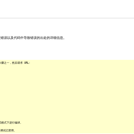
关该错误以及代码中导致错误的出处的详细信息。
之一，然后请求 URL:
试模式下进行编译。
序调试已禁用。