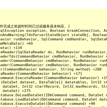
已到。在操作完成之前超时时间已过或服务器未响应。]

qlException exception, Boolean breakConnection, Ac
nAndWarning(TdsParserStateObject stateObj, Boolean
havior runBehavior, SqlCommand cmdHandler, SqlData
eMetaData() +69

ata() +134

eReader(SqlDataReader ds, RunBehavior runBehavior,
eaderTds(CommandBehavior cmdBehavior, RunBehavior 
eader(CommandBehavior cmdBehavior, RunBehavior run
ader(CommandBehavior cmdBehavior, RunBehavior runB
r(CommandBehavior behavior, String method) +288

aReader(CommandBehavior behavior) +171

ommand.ExecuteReader(CommandBehavior behavior) +15
l(DataSet dataset, DataTable[] datatables, Int32 st
 dataSet, Int32 startRecord, Int32 maxRecords, Str
 dataSet) +275

tabase.DoLoadDataSet(IDbCommand command, DataSet d
tabase.LoadDataSet(DbCommand command, DataSet data
tabase.ExecuteDataSet(DbCommand command) +90
