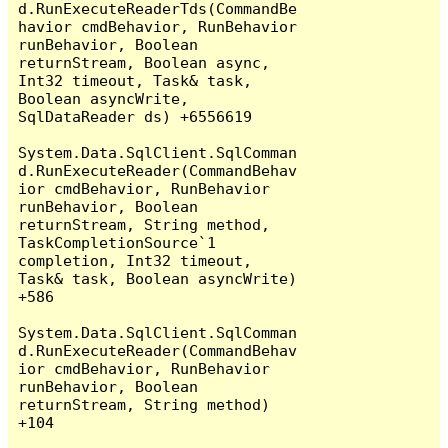
d.RunExecuteReaderTds(CommandBe
havior cmdBehavior, RunBehavior 
runBehavior, Boolean 
returnStream, Boolean async, 
Int32 timeout, Task& task, 
Boolean asyncWrite, 
SqlDataReader ds) +6556619

System.Data.SqlClient.SqlComman
d.RunExecuteReader(CommandBehav
ior cmdBehavior, RunBehavior 
runBehavior, Boolean 
returnStream, String method, 
TaskCompletionSource`1 
completion, Int32 timeout, 
Task& task, Boolean asyncWrite) 
+586

System.Data.SqlClient.SqlComman
d.RunExecuteReader(CommandBehav
ior cmdBehavior, RunBehavior 
runBehavior, Boolean 
returnStream, String method) 
+104
