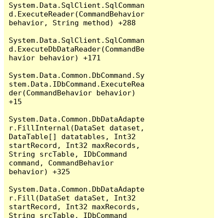
System.Data.SqlClient.SqlComman
d.ExecuteReader(CommandBehavior 
behavior, String method) +288

System.Data.SqlClient.SqlComman
d.ExecuteDbDataReader(CommandBe
havior behavior) +171

System.Data.Common.DbCommand.Sy
stem.Data.IDbCommand.ExecuteRea
der(CommandBehavior behavior) 
+15

System.Data.Common.DbDataAdapte
r.FillInternal(DataSet dataset, 
DataTable[] datatables, Int32 
startRecord, Int32 maxRecords, 
String srcTable, IDbCommand 
command, CommandBehavior 
behavior) +325

System.Data.Common.DbDataAdapte
r.Fill(DataSet dataSet, Int32 
startRecord, Int32 maxRecords, 
String srcTable, IDbCommand 