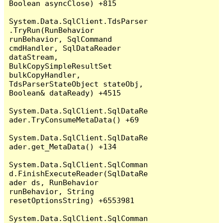
Boolean asyncClose) +815

System.Data.SqlClient.TdsParser
.TryRun(RunBehavior 
runBehavior, SqlCommand 
cmdHandler, SqlDataReader 
dataStream, 
BulkCopySimpleResultSet 
bulkCopyHandler, 
TdsParserStateObject stateObj, 
Boolean& dataReady) +4515

System.Data.SqlClient.SqlDataRe
ader.TryConsumeMetaData() +69

System.Data.SqlClient.SqlDataRe
ader.get_MetaData() +134

System.Data.SqlClient.SqlComman
d.FinishExecuteReader(SqlDataRe
ader ds, RunBehavior 
runBehavior, String 
resetOptionsString) +6553981

System.Data.SqlClient.SqlComman