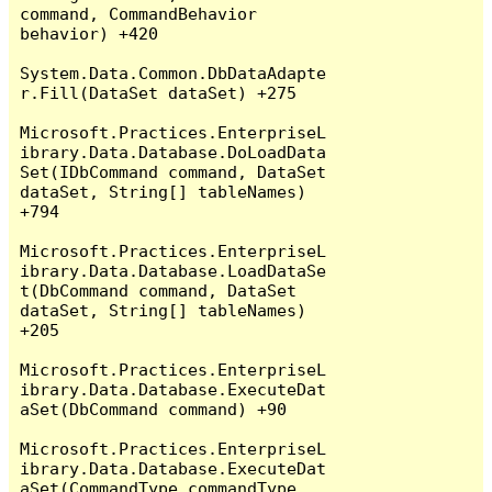
command, CommandBehavior 
behavior) +420

System.Data.Common.DbDataAdapte
r.Fill(DataSet dataSet) +275

Microsoft.Practices.EnterpriseL
ibrary.Data.Database.DoLoadData
Set(IDbCommand command, DataSet 
dataSet, String[] tableNames) 
+794

Microsoft.Practices.EnterpriseL
ibrary.Data.Database.LoadDataSe
t(DbCommand command, DataSet 
dataSet, String[] tableNames) 
+205

Microsoft.Practices.EnterpriseL
ibrary.Data.Database.ExecuteDat
aSet(DbCommand command) +90

Microsoft.Practices.EnterpriseL
ibrary.Data.Database.ExecuteDat
aSet(CommandType commandType, 