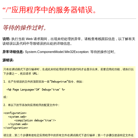
“/”应用程序中的服务器错误。
等待的操作过时。
说明:
执行当前 Web 请求期间，出现未经处理的异常。请检查堆栈跟踪信息，以了解有关
该错误以及代码中导致错误的出处的详细信息。
异常详细信息:
System.ComponentModel.Win32Exception: 等待的操作过时。
源错误:
只有在调试模式下进行编译时，生成此未经处理的异常的源代码才会显示出来。若要启用此功能，请执行以
下步骤之一，然后请求 URL:
1. 在产生错误的文件的顶部添加一条“Debug=true”指令。例如:
<%@ Page Language="C#" Debug="true" %>
或:
2. 将以下的节添加到应用程序的配置文件中:
<configuration>
<system.web>
<compilation debug="true"/>
</system.web>
</configuration>
请注意，第二个步骤将使给定应用程序中的所有文件在调试模式下进行编译；第一个步骤仅使该特定文件在