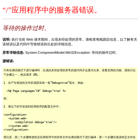
“/”应用程序中的服务器错误。
等待的操作过时。
说明:
执行当前 Web 请求期间，出现未经处理的异常。请检查堆栈跟踪信息，以了解有关
该错误以及代码中导致错误的出处的详细信息。
异常详细信息:
System.ComponentModel.Win32Exception: 等待的操作过时。
源错误:
只有在调试模式下进行编译时，生成此未经处理的异常的源代码才会显示出来。若要启用此功能，请执行以
下步骤之一，然后请求 URL:
1. 在产生错误的文件的顶部添加一条“Debug=true”指令。例如:
<%@ Page Language="C#" Debug="true" %>
或:
2. 将以下的节添加到应用程序的配置文件中:
<configuration>
<system.web>
<compilation debug="true"/>
</system.web>
</configuration>
请注意，第二个步骤将使给定应用程序中的所有文件在调试模式下进行编译；第一个步骤仅使该特定文件在