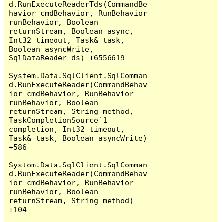
d.RunExecuteReaderTds(CommandBe
havior cmdBehavior, RunBehavior 
runBehavior, Boolean 
returnStream, Boolean async, 
Int32 timeout, Task& task, 
Boolean asyncWrite, 
SqlDataReader ds) +6556619

System.Data.SqlClient.SqlComman
d.RunExecuteReader(CommandBehav
ior cmdBehavior, RunBehavior 
runBehavior, Boolean 
returnStream, String method, 
TaskCompletionSource`1 
completion, Int32 timeout, 
Task& task, Boolean asyncWrite) 
+586

System.Data.SqlClient.SqlComman
d.RunExecuteReader(CommandBehav
ior cmdBehavior, RunBehavior 
runBehavior, Boolean 
returnStream, String method) 
+104
