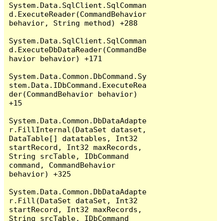
System.Data.SqlClient.SqlComman
d.ExecuteReader(CommandBehavior 
behavior, String method) +288

System.Data.SqlClient.SqlComman
d.ExecuteDbDataReader(CommandBe
havior behavior) +171

System.Data.Common.DbCommand.Sy
stem.Data.IDbCommand.ExecuteRea
der(CommandBehavior behavior) 
+15

System.Data.Common.DbDataAdapte
r.FillInternal(DataSet dataset, 
DataTable[] datatables, Int32 
startRecord, Int32 maxRecords, 
String srcTable, IDbCommand 
command, CommandBehavior 
behavior) +325

System.Data.Common.DbDataAdapte
r.Fill(DataSet dataSet, Int32 
startRecord, Int32 maxRecords, 
String srcTable, IDbCommand 