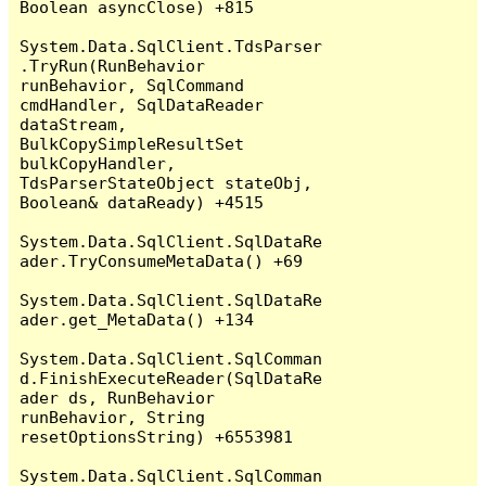
Boolean asyncClose) +815

System.Data.SqlClient.TdsParser
.TryRun(RunBehavior 
runBehavior, SqlCommand 
cmdHandler, SqlDataReader 
dataStream, 
BulkCopySimpleResultSet 
bulkCopyHandler, 
TdsParserStateObject stateObj, 
Boolean& dataReady) +4515

System.Data.SqlClient.SqlDataRe
ader.TryConsumeMetaData() +69

System.Data.SqlClient.SqlDataRe
ader.get_MetaData() +134

System.Data.SqlClient.SqlComman
d.FinishExecuteReader(SqlDataRe
ader ds, RunBehavior 
runBehavior, String 
resetOptionsString) +6553981

System.Data.SqlClient.SqlComman