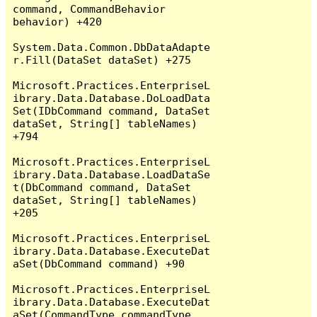
command, CommandBehavior 
behavior) +420

System.Data.Common.DbDataAdapte
r.Fill(DataSet dataSet) +275

Microsoft.Practices.EnterpriseL
ibrary.Data.Database.DoLoadData
Set(IDbCommand command, DataSet 
dataSet, String[] tableNames) 
+794

Microsoft.Practices.EnterpriseL
ibrary.Data.Database.LoadDataSe
t(DbCommand command, DataSet 
dataSet, String[] tableNames) 
+205

Microsoft.Practices.EnterpriseL
ibrary.Data.Database.ExecuteDat
aSet(DbCommand command) +90

Microsoft.Practices.EnterpriseL
ibrary.Data.Database.ExecuteDat
aSet(CommandType commandType, 