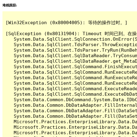
堆栈跟踪:
[Win32Exception (0x80004005): 等待的操作过时。]

[SqlException (0x80131904): Timeout 时间
   System.Data.SqlClient.SqlConnection.OnError(S
   System.Data.SqlClient.TdsParser.ThrowExceptio
   System.Data.SqlClient.TdsParser.TryRun(RunBe
   System.Data.SqlClient.SqlDataReader.TryConsum
   System.Data.SqlClient.SqlDataReader.get_MetaD
   System.Data.SqlClient.SqlCommand.FinishExecut
   System.Data.SqlClient.SqlCommand.RunExecuteR
   System.Data.SqlClient.SqlCommand.RunExecuteR
   System.Data.SqlClient.SqlCommand.RunExecuteRe
   System.Data.SqlClient.SqlCommand.ExecuteReade
   System.Data.SqlClient.SqlCommand.ExecuteDbDat
   System.Data.Common.DbCommand.System.Data.IDbC
   System.Data.Common.DbDataAdapter.FillInterna
   System.Data.Common.DbDataAdapter.Fill(DataSet
   System.Data.Common.DbDataAdapter.Fill(DataSet
   Microsoft.Practices.EnterpriseLibrary.Data.Da
   Microsoft.Practices.EnterpriseLibrary.Data.Da
   Microsoft.Practices.EnterpriseLibrary.Data.Da