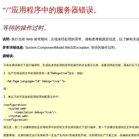
“/”应用程序中的服务器错误。
等待的操作过时。
说明:
执行当前 Web 请求期间，出现未经处理的异常。请检查堆栈跟踪信息，以了解有
异常详细信息:
System.ComponentModel.Win32Exception: 等待的操作过时。
源错误:
只有在调试模式下进行编译时，生成此未经处理的异常的源代码才会显示出来。若要启用此功能，请执行以下步骤
1. 在产生错误的文件的顶部添加一条“Debug=true”指令。例如:
<%@ Page Language="C#" Debug="true" %>
或:
2. 将以下的节添加到应用程序的配置文件中:
<configuration>
<system.web>
<compilation debug="true"/>
</system.web>
</configuration>
请注意，第二个步骤将使给定应用程序中的所有文件在调试模式下进行编译；第一个步骤仅使该特定文件在调
重要事项: 以调试模式运行应用程序一定会产生内存/性能系统开销。在部署到生产方案之前，应确保应用程