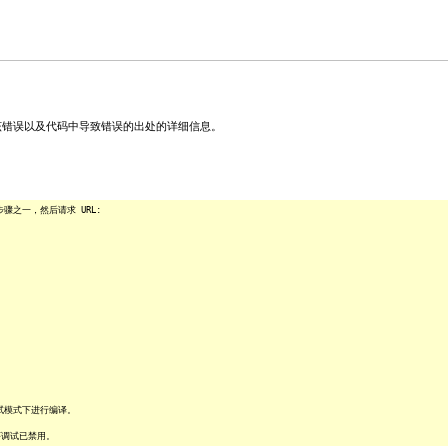
关该错误以及代码中导致错误的出处的详细信息。
之一，然后请求 URL:
试模式下进行编译。
序调试已禁用。