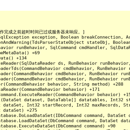
已到。在操作完成之前超时时间已过或服务器未响应。]

qlException exception, Boolean breakConnection, Ac
nAndWarning(TdsParserStateObject stateObj, Boolean
havior runBehavior, SqlCommand cmdHandler, SqlData
eMetaData() +69

ata() +134

eReader(SqlDataReader ds, RunBehavior runBehavior,
eaderTds(CommandBehavior cmdBehavior, RunBehavior 
eader(CommandBehavior cmdBehavior, RunBehavior run
ader(CommandBehavior cmdBehavior, RunBehavior runB
r(CommandBehavior behavior, String method) +288

aReader(CommandBehavior behavior) +171

ommand.ExecuteReader(CommandBehavior behavior) +15
l(DataSet dataset, DataTable[] datatables, Int32 st
 dataSet, Int32 startRecord, Int32 maxRecords, Str
 dataSet) +275

tabase.DoLoadDataSet(IDbCommand command, DataSet d
tabase.LoadDataSet(DbCommand command, DataSet data
tabase.ExecuteDataSet(DbCommand command) +90
