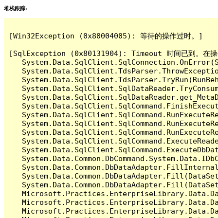
堆栈跟踪:
[Win32Exception (0x80004005): 等待的操作过时。]

[SqlException (0x80131904): Timeout 时间
   System.Data.SqlClient.SqlConnection.OnError(S
   System.Data.SqlClient.TdsParser.ThrowExceptio
   System.Data.SqlClient.TdsParser.TryRun(RunBe
   System.Data.SqlClient.SqlDataReader.TryConsum
   System.Data.SqlClient.SqlDataReader.get_MetaD
   System.Data.SqlClient.SqlCommand.FinishExecut
   System.Data.SqlClient.SqlCommand.RunExecuteR
   System.Data.SqlClient.SqlCommand.RunExecuteR
   System.Data.SqlClient.SqlCommand.RunExecuteRe
   System.Data.SqlClient.SqlCommand.ExecuteReade
   System.Data.SqlClient.SqlCommand.ExecuteDbDat
   System.Data.Common.DbCommand.System.Data.IDbC
   System.Data.Common.DbDataAdapter.FillInterna
   System.Data.Common.DbDataAdapter.Fill(DataSet
   System.Data.Common.DbDataAdapter.Fill(DataSet
   Microsoft.Practices.EnterpriseLibrary.Data.Da
   Microsoft.Practices.EnterpriseLibrary.Data.Da
   Microsoft.Practices.EnterpriseLibrary.Data.Da