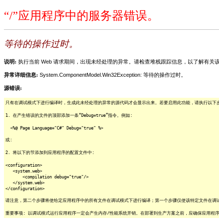
“/”应用程序中的服务器错误。
等待的操作过时。
说明:
执行当前 Web 请求期间，出现未经处理的异常。请检查堆栈跟踪信息，以了解有
异常详细信息:
System.ComponentModel.Win32Exception: 等待的操作过时。
源错误:
只有在调试模式下进行编译时，生成此未经处理的异常的源代码才会显示出来。若要启用此功能，请执行以下步骤
1. 在产生错误的文件的顶部添加一条“Debug=true”指令。例如:
<%@ Page Language="C#" Debug="true" %>
或:
2. 将以下的节添加到应用程序的配置文件中:
<configuration>
<system.web>
<compilation debug="true"/>
</system.web>
</configuration>
请注意，第二个步骤将使给定应用程序中的所有文件在调试模式下进行编译；第一个步骤仅使该特定文件在调
重要事项: 以调试模式运行应用程序一定会产生内存/性能系统开销。在部署到生产方案之前，应确保应用程