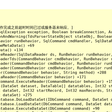
已到。在操作完成之前超时时间已过或服务器未响应。]

qlException exception, Boolean breakConnection, Ac
nAndWarning(TdsParserStateObject stateObj, Boolean
havior runBehavior, SqlCommand cmdHandler, SqlData
eMetaData() +69

ata() +134

eReader(SqlDataReader ds, RunBehavior runBehavior,
eaderTds(CommandBehavior cmdBehavior, RunBehavior 
eader(CommandBehavior cmdBehavior, RunBehavior run
ader(CommandBehavior cmdBehavior, RunBehavior runB
r(CommandBehavior behavior, String method) +288

aReader(CommandBehavior behavior) +171

ommand.ExecuteReader(CommandBehavior behavior) +15
l(DataSet dataset, DataTable[] datatables, Int32 st
 dataSet, Int32 startRecord, Int32 maxRecords, Str
 dataSet) +275

tabase.DoLoadDataSet(IDbCommand command, DataSet d
tabase.LoadDataSet(DbCommand command, DataSet data
tabase.ExecuteDataSet(DbCommand command) +90
