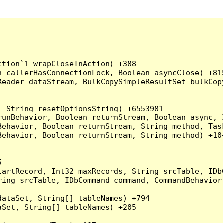
tion`1 wrapCloseInAction) +388

 callerHasConnectionLock, Boolean asyncClose) +815
Reader dataStream, BulkCopySimpleResultSet bulkCop
 String resetOptionsString) +6553981

runBehavior, Boolean returnStream, Boolean async, 
Behavior, Boolean returnStream, String method, Tas
ehavior, Boolean returnStream, String method) +104


artRecord, Int32 maxRecords, String srcTable, IDbC
ing srcTable, IDbCommand command, CommandBehavior 
ataSet, String[] tableNames) +794

Set, String[] tableNames) +205
