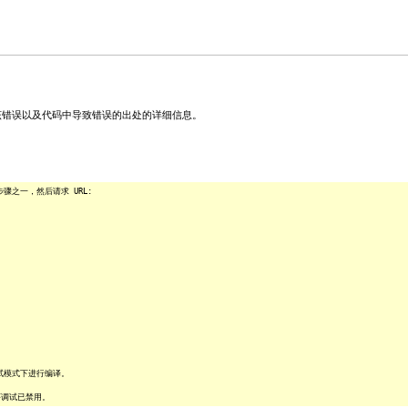
关该错误以及代码中导致错误的出处的详细信息。
之一，然后请求 URL:
试模式下进行编译。
序调试已禁用。