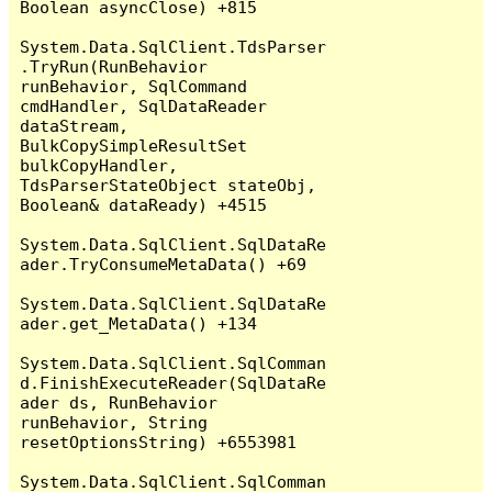
Boolean asyncClose) +815

System.Data.SqlClient.TdsParser
.TryRun(RunBehavior 
runBehavior, SqlCommand 
cmdHandler, SqlDataReader 
dataStream, 
BulkCopySimpleResultSet 
bulkCopyHandler, 
TdsParserStateObject stateObj, 
Boolean& dataReady) +4515

System.Data.SqlClient.SqlDataRe
ader.TryConsumeMetaData() +69

System.Data.SqlClient.SqlDataRe
ader.get_MetaData() +134

System.Data.SqlClient.SqlComman
d.FinishExecuteReader(SqlDataRe
ader ds, RunBehavior 
runBehavior, String 
resetOptionsString) +6553981

System.Data.SqlClient.SqlComman