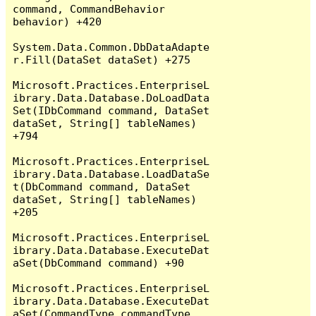
command, CommandBehavior 
behavior) +420

System.Data.Common.DbDataAdapte
r.Fill(DataSet dataSet) +275

Microsoft.Practices.EnterpriseL
ibrary.Data.Database.DoLoadData
Set(IDbCommand command, DataSet 
dataSet, String[] tableNames) 
+794

Microsoft.Practices.EnterpriseL
ibrary.Data.Database.LoadDataSe
t(DbCommand command, DataSet 
dataSet, String[] tableNames) 
+205

Microsoft.Practices.EnterpriseL
ibrary.Data.Database.ExecuteDat
aSet(DbCommand command) +90

Microsoft.Practices.EnterpriseL
ibrary.Data.Database.ExecuteDat
aSet(CommandType commandType, 