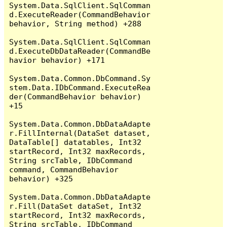
System.Data.SqlClient.SqlComman
d.ExecuteReader(CommandBehavior 
behavior, String method) +288

System.Data.SqlClient.SqlComman
d.ExecuteDbDataReader(CommandBe
havior behavior) +171

System.Data.Common.DbCommand.Sy
stem.Data.IDbCommand.ExecuteRea
der(CommandBehavior behavior) 
+15

System.Data.Common.DbDataAdapte
r.FillInternal(DataSet dataset, 
DataTable[] datatables, Int32 
startRecord, Int32 maxRecords, 
String srcTable, IDbCommand 
command, CommandBehavior 
behavior) +325

System.Data.Common.DbDataAdapte
r.Fill(DataSet dataSet, Int32 
startRecord, Int32 maxRecords, 
String srcTable, IDbCommand 