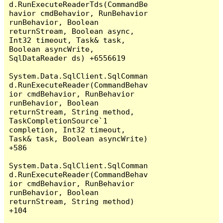
d.RunExecuteReaderTds(CommandBe
havior cmdBehavior, RunBehavior 
runBehavior, Boolean 
returnStream, Boolean async, 
Int32 timeout, Task& task, 
Boolean asyncWrite, 
SqlDataReader ds) +6556619

System.Data.SqlClient.SqlComman
d.RunExecuteReader(CommandBehav
ior cmdBehavior, RunBehavior 
runBehavior, Boolean 
returnStream, String method, 
TaskCompletionSource`1 
completion, Int32 timeout, 
Task& task, Boolean asyncWrite) 
+586

System.Data.SqlClient.SqlComman
d.RunExecuteReader(CommandBehav
ior cmdBehavior, RunBehavior 
runBehavior, Boolean 
returnStream, String method) 
+104
