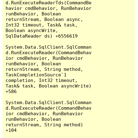
d.RunExecuteReaderTds(CommandBe
havior cmdBehavior, RunBehavior 
runBehavior, Boolean 
returnStream, Boolean async, 
Int32 timeout, Task& task, 
Boolean asyncWrite, 
SqlDataReader ds) +6556619

System.Data.SqlClient.SqlComman
d.RunExecuteReader(CommandBehav
ior cmdBehavior, RunBehavior 
runBehavior, Boolean 
returnStream, String method, 
TaskCompletionSource`1 
completion, Int32 timeout, 
Task& task, Boolean asyncWrite) 
+586

System.Data.SqlClient.SqlComman
d.RunExecuteReader(CommandBehav
ior cmdBehavior, RunBehavior 
runBehavior, Boolean 
returnStream, String method) 
+104
