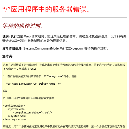
“/”应用程序中的服务器错误。
等待的操作过时。
说明:
执行当前 Web 请求期间，出现未经处理的异常。请检查堆栈跟踪信息，以了解有关
该错误以及代码中导致错误的出处的详细信息。
异常详细信息:
System.ComponentModel.Win32Exception: 等待的操作过时。
源错误:
只有在调试模式下进行编译时，生成此未经处理的异常的源代码才会显示出来。若要启用此功能，请执行以
下步骤之一，然后请求 URL:
1. 在产生错误的文件的顶部添加一条“Debug=true”指令。例如:
<%@ Page Language="C#" Debug="true" %>
或:
2. 将以下的节添加到应用程序的配置文件中:
<configuration>
<system.web>
<compilation debug="true"/>
</system.web>
</configuration>
请注意，第二个步骤将使给定应用程序中的所有文件在调试模式下进行编译；第一个步骤仅使该特定文件在