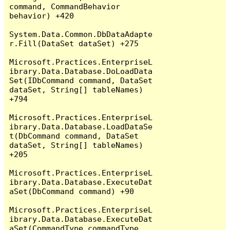
command, CommandBehavior 
behavior) +420

System.Data.Common.DbDataAdapte
r.Fill(DataSet dataSet) +275

Microsoft.Practices.EnterpriseL
ibrary.Data.Database.DoLoadData
Set(IDbCommand command, DataSet 
dataSet, String[] tableNames) 
+794

Microsoft.Practices.EnterpriseL
ibrary.Data.Database.LoadDataSe
t(DbCommand command, DataSet 
dataSet, String[] tableNames) 
+205

Microsoft.Practices.EnterpriseL
ibrary.Data.Database.ExecuteDat
aSet(DbCommand command) +90

Microsoft.Practices.EnterpriseL
ibrary.Data.Database.ExecuteDat
aSet(CommandType commandType, 