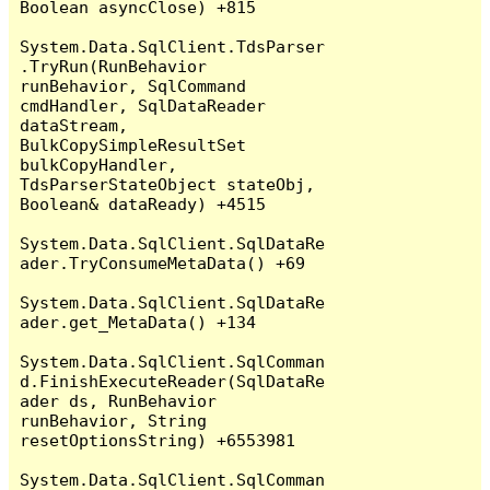
Boolean asyncClose) +815

System.Data.SqlClient.TdsParser
.TryRun(RunBehavior 
runBehavior, SqlCommand 
cmdHandler, SqlDataReader 
dataStream, 
BulkCopySimpleResultSet 
bulkCopyHandler, 
TdsParserStateObject stateObj, 
Boolean& dataReady) +4515

System.Data.SqlClient.SqlDataRe
ader.TryConsumeMetaData() +69

System.Data.SqlClient.SqlDataRe
ader.get_MetaData() +134

System.Data.SqlClient.SqlComman
d.FinishExecuteReader(SqlDataRe
ader ds, RunBehavior 
runBehavior, String 
resetOptionsString) +6553981

System.Data.SqlClient.SqlComman