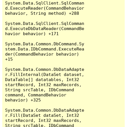
System.Data.SqlClient.SqlComman
d.ExecuteReader(CommandBehavior 
behavior, String method) +288

System.Data.SqlClient.SqlComman
d.ExecuteDbDataReader(CommandBe
havior behavior) +171

System.Data.Common.DbCommand.Sy
stem.Data.IDbCommand.ExecuteRea
der(CommandBehavior behavior) 
+15

System.Data.Common.DbDataAdapte
r.FillInternal(DataSet dataset, 
DataTable[] datatables, Int32 
startRecord, Int32 maxRecords, 
String srcTable, IDbCommand 
command, CommandBehavior 
behavior) +325

System.Data.Common.DbDataAdapte
r.Fill(DataSet dataSet, Int32 
startRecord, Int32 maxRecords, 
String srcTable, IDbCommand 