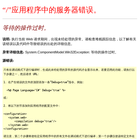
“/”应用程序中的服务器错误。
等待的操作过时。
说明:
执行当前 Web 请求期间，出现未经处理的异常。请检查堆栈跟踪信息，以了解有关
该错误以及代码中导致错误的出处的详细信息。
异常详细信息:
System.ComponentModel.Win32Exception: 等待的操作过时。
源错误:
只有在调试模式下进行编译时，生成此未经处理的异常的源代码才会显示出来。若要启用此功能，请执行以
下步骤之一，然后请求 URL:
1. 在产生错误的文件的顶部添加一条“Debug=true”指令。例如:
<%@ Page Language="C#" Debug="true" %>
或:
2. 将以下的节添加到应用程序的配置文件中:
<configuration>
<system.web>
<compilation debug="true"/>
</system.web>
</configuration>
请注意，第二个步骤将使给定应用程序中的所有文件在调试模式下进行编译；第一个步骤仅使该特定文件在