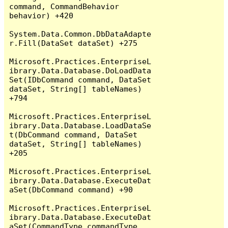
command, CommandBehavior 
behavior) +420

System.Data.Common.DbDataAdapte
r.Fill(DataSet dataSet) +275

Microsoft.Practices.EnterpriseL
ibrary.Data.Database.DoLoadData
Set(IDbCommand command, DataSet 
dataSet, String[] tableNames) 
+794

Microsoft.Practices.EnterpriseL
ibrary.Data.Database.LoadDataSe
t(DbCommand command, DataSet 
dataSet, String[] tableNames) 
+205

Microsoft.Practices.EnterpriseL
ibrary.Data.Database.ExecuteDat
aSet(DbCommand command) +90

Microsoft.Practices.EnterpriseL
ibrary.Data.Database.ExecuteDat
aSet(CommandType commandType, 