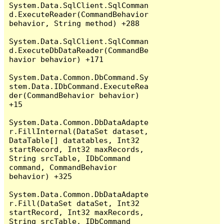
System.Data.SqlClient.SqlComman
d.ExecuteReader(CommandBehavior 
behavior, String method) +288

System.Data.SqlClient.SqlComman
d.ExecuteDbDataReader(CommandBe
havior behavior) +171

System.Data.Common.DbCommand.Sy
stem.Data.IDbCommand.ExecuteRea
der(CommandBehavior behavior) 
+15

System.Data.Common.DbDataAdapte
r.FillInternal(DataSet dataset, 
DataTable[] datatables, Int32 
startRecord, Int32 maxRecords, 
String srcTable, IDbCommand 
command, CommandBehavior 
behavior) +325

System.Data.Common.DbDataAdapte
r.Fill(DataSet dataSet, Int32 
startRecord, Int32 maxRecords, 
String srcTable, IDbCommand 