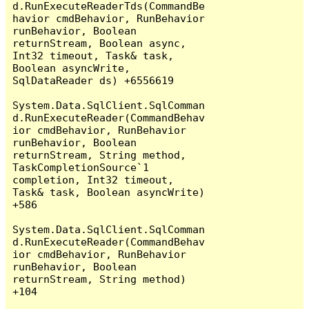
d.RunExecuteReaderTds(CommandBe
havior cmdBehavior, RunBehavior 
runBehavior, Boolean 
returnStream, Boolean async, 
Int32 timeout, Task& task, 
Boolean asyncWrite, 
SqlDataReader ds) +6556619

System.Data.SqlClient.SqlComman
d.RunExecuteReader(CommandBehav
ior cmdBehavior, RunBehavior 
runBehavior, Boolean 
returnStream, String method, 
TaskCompletionSource`1 
completion, Int32 timeout, 
Task& task, Boolean asyncWrite) 
+586

System.Data.SqlClient.SqlComman
d.RunExecuteReader(CommandBehav
ior cmdBehavior, RunBehavior 
runBehavior, Boolean 
returnStream, String method) 
+104
