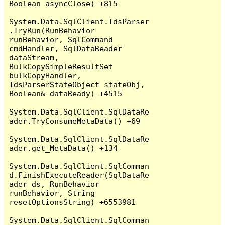
Boolean asyncClose) +815

System.Data.SqlClient.TdsParser
.TryRun(RunBehavior 
runBehavior, SqlCommand 
cmdHandler, SqlDataReader 
dataStream, 
BulkCopySimpleResultSet 
bulkCopyHandler, 
TdsParserStateObject stateObj, 
Boolean& dataReady) +4515

System.Data.SqlClient.SqlDataRe
ader.TryConsumeMetaData() +69

System.Data.SqlClient.SqlDataRe
ader.get_MetaData() +134

System.Data.SqlClient.SqlComman
d.FinishExecuteReader(SqlDataRe
ader ds, RunBehavior 
runBehavior, String 
resetOptionsString) +6553981

System.Data.SqlClient.SqlComman